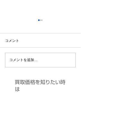
コメント
中古買取につい
コメントを追加…
上手な買取店の選び方、
利用の仕方。
​買取価格を知りたい時
は​
中古買取