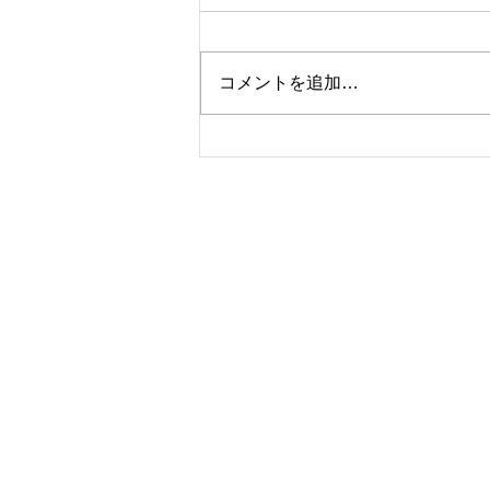
コメントを追加…
小松島子どもの家へ、楽器の
寄付を致しました。