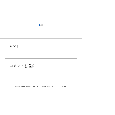
コメント
中古買取につい
コメントを追加…
上手な買取店の選び方、
利用の仕方。
​買取価格を知りたい時
は​
中古買取